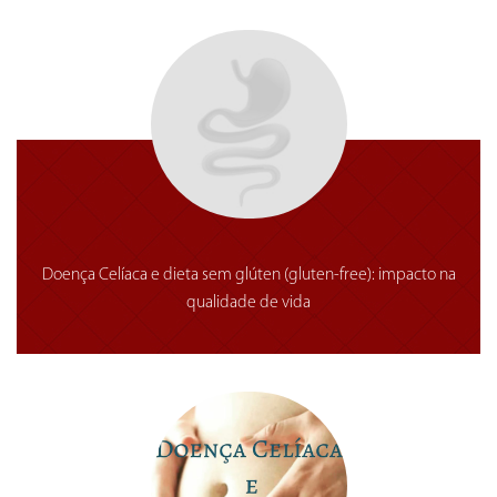
Doença Celíaca e dieta sem glúten (gluten-free): impacto na
qualidade de vida