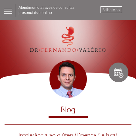
Atendimento através de consultas
Saiba Mais
presenciais e online
Blog
Intolerância ao glúten (Doença Celíaca)