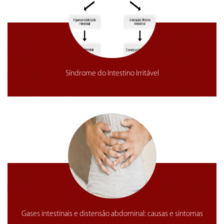
Síndrome do Intestino Irritável
Gases intestinais e distensão abdominal: causas e sintomas