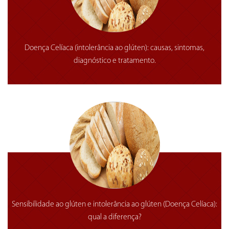
Doença Celíaca (intolerância ao glúten): causas, sintomas,
diagnóstico e tratamento.
Sensibilidade ao glúten e intolerância ao glúten (Doença Celíaca):
qual a diferença?